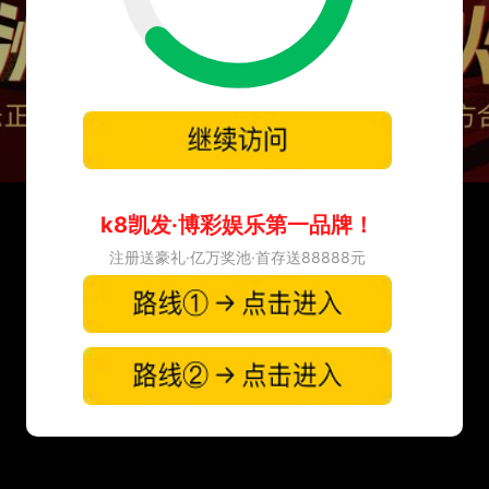
k8凯发·博彩娱乐第一品牌！
注册送豪礼·亿万奖池·首存送88888元